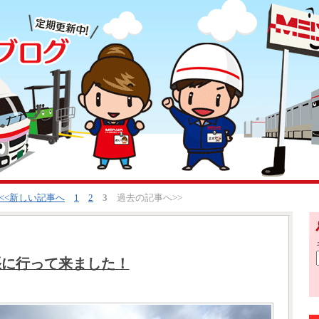
<<新しい記事へ
1
2
3
過去の記事へ>>
張に行って来ました！