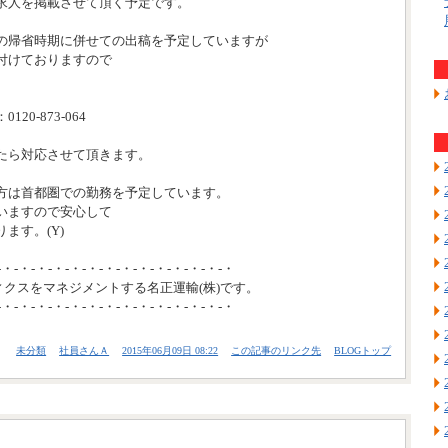
求人を掲載させて頂く予定です。
の帰省時期に併せての出稿を予定していますが
付けておりますので
20-873-064
たら対応させて頂きます。
方は首都圏での勤務を予定しています。
いますので安心して
ます。(Y)
-・-・-・-・-・-・-・-・-・-・-・-・-・-・
ィクスをマネジメントする名正運輸(株)です。
-・-・-・-・-・-・-・-・-・-・-・-・-・-・
未分類
社員さんＡ
2015年06月09日 08:22
この記事のリンク先
BLOGトップ