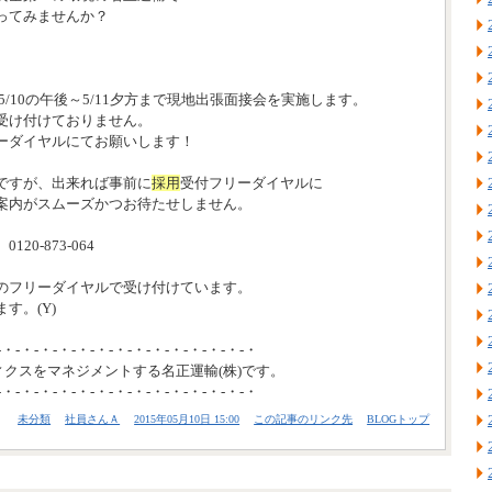
ってみませんか？
5/10の午後～5/11夕方まで現地出張面接会を実施します。
受け付けておりません。
ーダイヤルにてお願いします！
ですが、出来れば事前に
採用
受付フリーダイヤルに
案内がスムーズかつお待たせしません。
20-873-064
のフリーダイヤルで受け付けています。
す。(Y)
-・-・-・-・-・-・-・-・-・-・-・-・-・-・
ィクスをマネジメントする名正運輸(株)です。
-・-・-・-・-・-・-・-・-・-・-・-・-・-・
未分類
社員さんＡ
2015年05月10日 15:00
この記事のリンク先
BLOGトップ