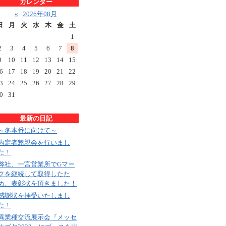
カレンダー
«
2026年08月
日
月
火
水
木
金
土
1
2
3
4
5
6
7
8
9
10
11
12
13
14
15
6
17
18
19
20
21
22
3
24
25
26
27
28
29
0
31
最新の日記
～冬本番に向けて～
内定者懇親会を行いまし
た！
弊社、一宮営業所でGマー
クを継続して取得したた
め、表彰状を頂きました！
感謝状を拝受いたしまし
た！
異業種交流展示会『メッセ