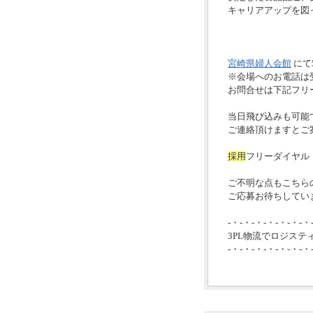
キャリアアップを図
宮崎県婦人会館
にて
※会場へのお電話は
お問合せは下記フリ
当日飛び込みも可能
ご連絡頂けますとご
採用
フリーダイヤル 01
ご不明な点もこちら
ご応募お待ちしていま
-・-・-・-・-・-・-・
3PL物流でロジステ
-・-・-・-・-・-・-・