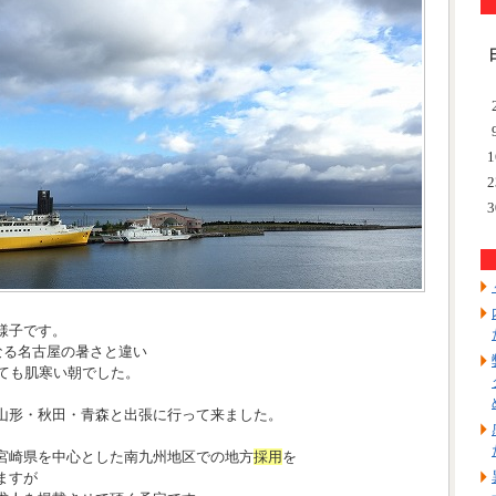
1
2
3
様子です。
なる名古屋の暑さと違い
とても肌寒い朝でした。
山形・秋田・青森と出張に行って来ました。
宮崎県を中心とした南九州地区での地方
採用
を
ますが