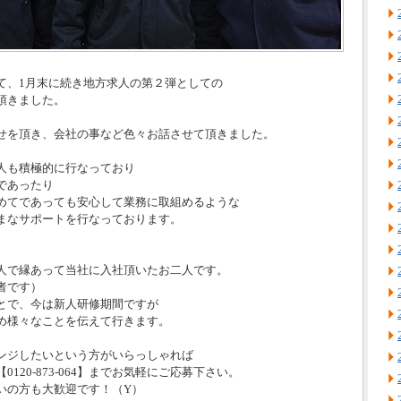
て、1月末に続き地方求人の第２弾としての
頂きました。
せを頂き、会社の事など色々お話させて頂きました。
人も積極的に行なっており
であったり
めてであっても安心して業務に取組めるような
まなサポートを行なっております。
人で縁あって当社に入社頂いたお二人です。
者です）
とで、今は新人研修期間ですが
め様々なことを伝えて行きます。
ンジしたいという方がいらっしゃれば
0120-873-064】までお気軽にご応募下さい。
いの方も大歓迎です！（Y）