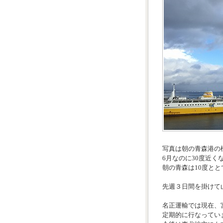
写真は朝の青森港の
6月なのに30度近く
朝の青森は10度と
先週３日間を掛けて
名正運輸では現在、
定期的に行なってい