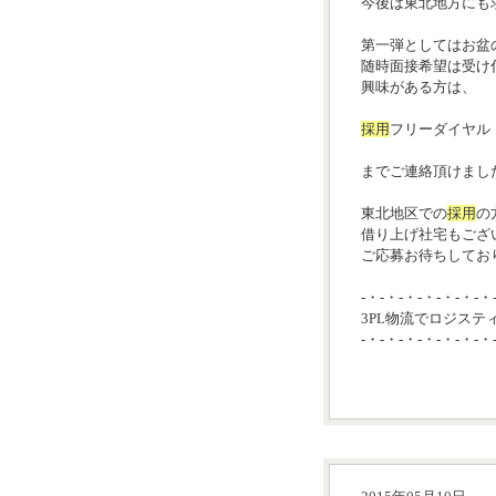
今後は東北地方にも
第一弾としてはお盆
随時面接希望は受け
興味がある方は、
採用
フリーダイヤル：01
までご連絡頂けまし
東北地区での
採用
の
借り上げ社宅もござ
ご応募お待ちしており
-・-・-・-・-・-・-・
3PL物流でロジステ
-・-・-・-・-・-・-・