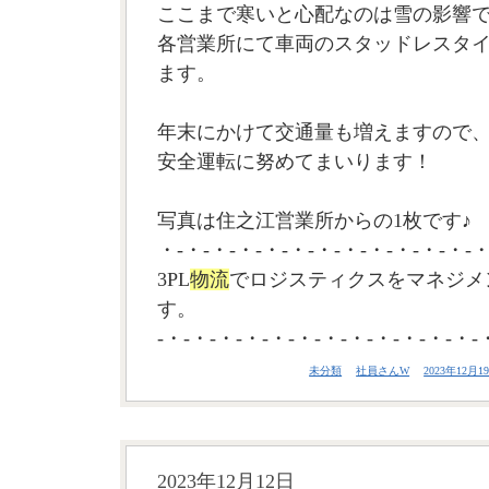
ここまで寒いと心配なのは雪の影響
各営業所にて車両のスタッドレスタ
ます。
年末にかけて交通量も増えますので
安全運転に努めてまいります！
写真は住之江営業所からの1枚です♪
・-・-・-・-・-・-・-・-・-・-・-・-・
3PL
物流
でロジスティクスをマネジメ
す。
-・-・-・-・-・-・-・-・-・-・-・-・-
未分類
社員さんW
2023年12月19
2023年12月12日