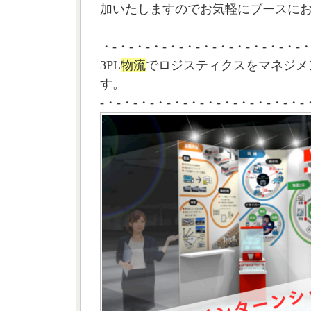
加いたしますのでお気軽にブースに
・-・-・-・-・-・-・-・-・-・-・-・-・
3PL
物流
でロジスティクスをマネジメ
す。
-・-・-・-・-・-・-・-・-・-・-・-・-