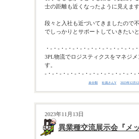
士の距離も近くなったように見えま
段々と入社も近づいてきましたので
でしっかりとサポートしていきたい
・-・-・-・-・-・-・-・-・-・-・-・-・
3PL物流でロジスティクスをマネジメ
す。
-・-・-・-・-・-・-・-・-・-・-・-・-
未分類
社員さんY
2023年12月12
2023年11月13日
異業種交流展示会『メッ