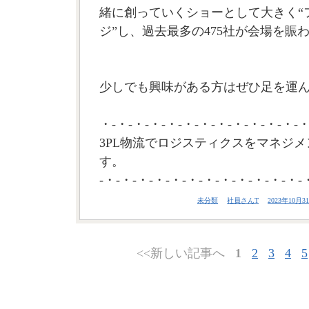
緒に創っていくショーとして大きく“
ジ”し、過去最多の475社が会場を賑
少しでも興味がある方はぜひ足を運
・-・-・-・-・-・-・-・-・-・-・-・-・
3PL物流でロジスティクスをマネジメ
す。
-・-・-・-・-・-・-・-・-・-・-・-・-
未分類
社員さんT
2023年10月31
<<新しい記事へ
1
2
3
4
5