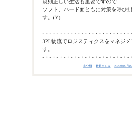
規則正しい生活も重要ですので
ソフト、ハード面ともに対策を呼び
す。(Y)
-・-・-・-・-・-・-・-・-・-・-・-・-
3PL物流でロジスティクスをマネジメ
す。
-・-・-・-・-・-・-・-・-・-・-・-・-
未分類
社員さんＡ
2022年06月06