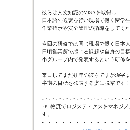
彼らは人文知識のVISAを取得し
日本語の通訳を行い現場で働く留学
作業指示や安全管理の指導をしてく
今回の研修では同じ現場で働く日本
日頃営業所で感じる課題や自身の目
小グループ内で発表するという研修
来日してまだ数年の彼らですが漢字
半期の目標を発表する姿に脱帽です！(
-・-・-・-・-・-・-・-・-・-・-・-・-
3PL物流でロジスティクスをマネジメ
す。
-・-・-・-・-・-・-・-・-・-・-・-・-