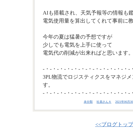
AIも搭載され、天気予報等の情報も
電気使用量を算出してくれて事前に
今年の夏は猛暑の予想ですが
少しでも電気を上手に使って
電気代の削減が出来ればと思います。(
-・-・-・-・-・-・-・-・-・-・-・-・-
3PL物流でロジスティクスをマネジメ
す。
-・-・-・-・-・-・-・-・-・-・-・-・-
未分類
社員さんＡ
2021年06月30
<<ブログトッ