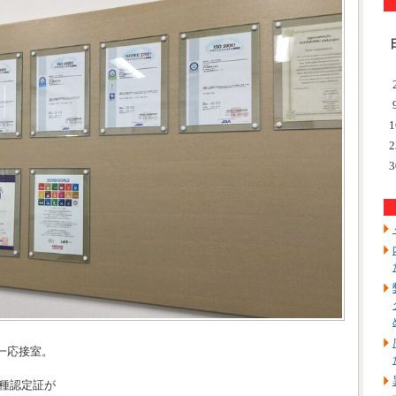
1
2
3
一応接室。
各種認定証が