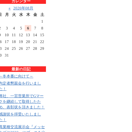
カレンダー
«
2026年08月
日
月
火
水
木
金
土
1
2
3
4
5
6
7
8
9
10
11
12
13
14
15
6
17
18
19
20
21
22
3
24
25
26
27
28
29
0
31
最新の日記
～冬本番に向けて～
内定者懇親会を行いまし
た！
弊社、一宮営業所でGマー
クを継続して取得したた
め、表彰状を頂きました！
感謝状を拝受いたしまし
た！
異業種交流展示会『メッセ