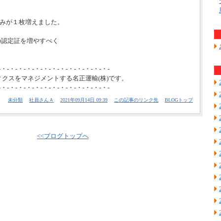
組みが１枚増えました。
の認定証を増やすべく
-・-・-・-・-・-・-・-・-・-・-・-・-・-
ィクスをマネジメントする名正運輸(株)です。
-・-・-・-・-・-・-・-・-・-・-・-・-・-
未分類
社員さんＡ
2021年09月14日 09:39
この記事のリンク先
BLOGトップ
<<ブログトップへ