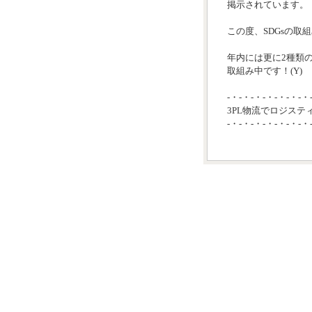
掲示されています。
この度、SDGsの取
年内には更に2種類
取組み中です！(Y)
-・-・-・-・-・-・-・
3PL物流でロジステ
-・-・-・-・-・-・-・