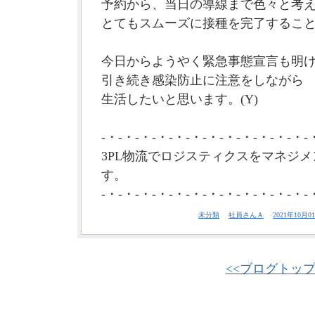
予約から、当日の導線まで色々と考
とてもスムーズに接種を完了するこ
今日からようやく緊急事態宣言も明
引き続き感染防止に注意をしながら
生活したいと思います。(Y)
-・-・-・-・-・-・-・-・-・-・-・-・-
3PL物流でロジスティクスをマネジメ
す。
-・-・-・-・-・-・-・-・-・-・-・-・-
未分類
社員さんＡ
2021年10月01
<<ブログトッ