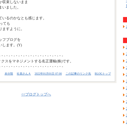
か収束しないまま
まいました。
ているのかなとも感じます。
とっても
りますように。
ッフブログを
します。(Y)
-・-・-・-・-・-・-・-・-・-・-・-・-・-
ィクスをマネジメントする名正運輸(株)です。
-・-・-・-・-・-・-・-・-・-・-・-・-・-
未分類
社員さんＡ
2022年01月01日 07:00
この記事のリンク先
BLOGトップ
<<ブログトップへ