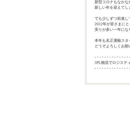
新型コロナもなかな
新しい年を迎えてし
でも少しずつ前進し
2022年が皆さまに
実りが多い一年にな
本年も名正運輸スタ
どうぞよろしくお願い
-・-・-・-・-・-・-・
3PL物流でロジステ
-・-・-・-・-・-・-・