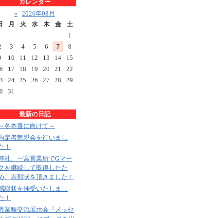
カレンダー
«
2026年08月
日
月
火
水
木
金
土
1
2
3
4
5
6
7
8
9
10
11
12
13
14
15
6
17
18
19
20
21
22
3
24
25
26
27
28
29
0
31
最新の日記
～冬本番に向けて～
内定者懇親会を行いまし
た！
弊社、一宮営業所でGマー
クを継続して取得したた
め、表彰状を頂きました！
感謝状を拝受いたしまし
た！
異業種交流展示会『メッセ