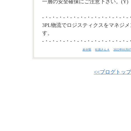
一層の安全確保にご注意下さい。(Y)
-・-・-・-・-・-・-・-・-・-・-・-・-
3PL物流でロジスティクスをマネジメ
す。
-・-・-・-・-・-・-・-・-・-・-・-・-
未分類
社員さんＡ
2022年01月07
<<ブログトッ