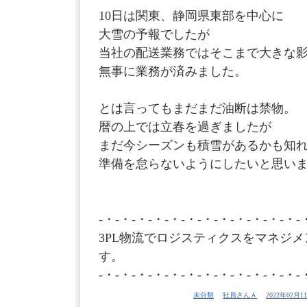
10日は関東、静岡県東部を中心に
大雪の予報でしたが
当社の配送業務ではそこまで大きな
無事に業務が済みました。
とは言ってもまだまだ油断は禁物。
暦の上では立春を過ぎましたが
まだ今シーズンも積雪があるかも知
準備を怠らないようにしたいと思います
-・-・-・-・-・-・-・-・-・-・-・-・-
3PL物流でロジスティクスをマネジメ
す。
-・-・-・-・-・-・-・-・-・-・-・-・-
未分類
社員さんＡ
2022年02月11