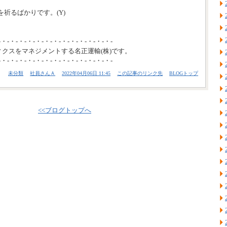
祈るばかりです。(Y)
-・-・-・-・-・-・-・-・-・-・-・-・-・-
ィクスをマネジメントする名正運輸(株)です。
-・-・-・-・-・-・-・-・-・-・-・-・-・-
未分類
社員さんＡ
2022年04月06日 11:45
この記事のリンク先
BLOGトップ
<<ブログトップへ