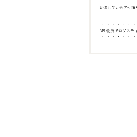
帰国してからの活躍を
-・-・-・-・-・-・-・
3PL物流でロジステ
-・-・-・-・-・-・-・