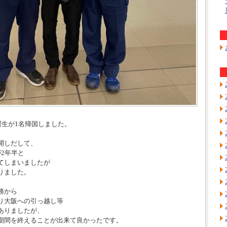
習生が1名帰国しました。
開しだして、
2年半と
てしまいましたが
りました。
務から
り大阪への引っ越し等
ありましたが、
期間を終えることが出来て良かったです。