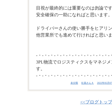
目視が最終的には重要なのは勿論で
安全確保の一助になればと思います
ドライバーさんの使い勝手をヒアリ
他営業所でも進めて行ければと思います
-・-・-・-・-・-・-・-・-・-・-・-・-
3PL物流でロジスティクスをマネジメ
す。
-・-・-・-・-・-・-・-・-・-・-・-・-
未分類
社員さんＡ
2022年05月07
<<ブログトッ