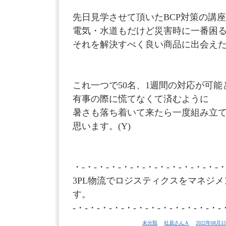
先日見学させて頂いたBCP対策の講
電気・水道もだけど災害時に一番困
それを解決すべく良い商品に出会え
これ一つで50名、1週間の対応が可能
有事の際に慌てなくて済むように
暑さも落ち着いて来たら一度組み立
思います。(Y)
・-・-・-・-・-・-・-・-・-・-・-・-・
3PL物流でロジスティクスをマネジメ
す。
-・-・-・-・-・-・-・-・-・-・-・-・-
未分類
社員さんＡ
2022年08月15