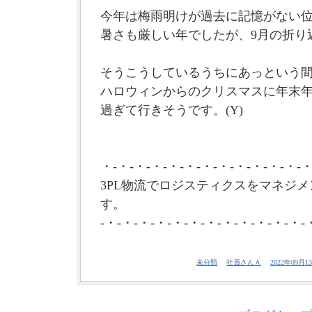
今年は梅雨明けが過去に記憶がない
暑さも厳しい年でしたが、9月の折り
そうこうしているうちにあっという
ハロウィンからのクリスマスに年末
過ぎて行きそうです。(Y)
・-・-・-・-・-・-・-・-・-・-・-・-・
3PL物流でロジスティクスをマネジメ
す。
-・-・-・-・-・-・-・-・-・-・-・-・-
未分類
社員さんＡ
2022年09月13