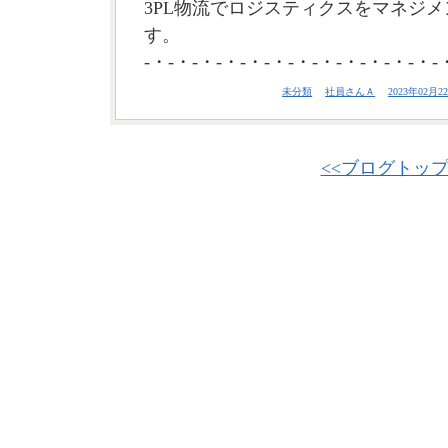
3PL物流でロジスティクスをマネジメ
す。
-・-・-・-・-・-・-・-・-・-・-・-・-
未分類
社員さんＡ
2023年02月22
<<ブログトッ