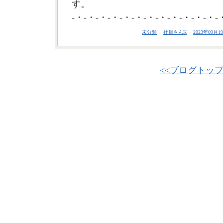
す。
-・-・-・-・-・-・-・-・-・-・-・-・-
未分類
社員さんK
2023年09月19
<<ブログトッ