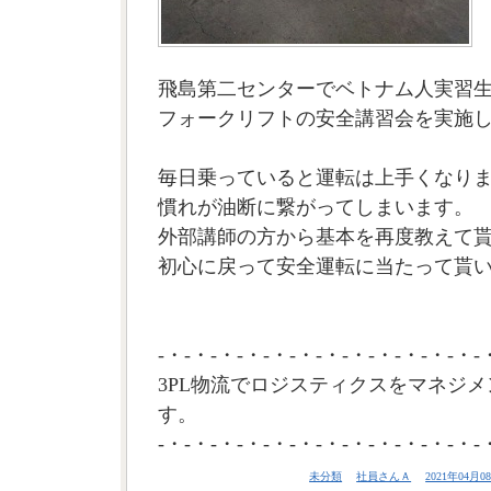
飛島第二センターでベトナム人実習
フォークリフトの安全講習会を実施
毎日乗っていると運転は上手くなり
慣れが油断に繋がってしまいます。
外部講師の方から基本を再度教えて
初心に戻って安全運転に当たって貰い
-・-・-・-・-・-・-・-・-・-・-・-・-
3PL物流でロジスティクスをマネジメ
す。
-・-・-・-・-・-・-・-・-・-・-・-・-
未分類
社員さんＡ
2021年04月08