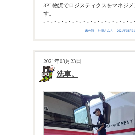
3PL物流でロジスティクスをマネジメ
す。
-・-・-・-・-・-・-・-・-・-・-・-・-
未分類
社員さんＡ
2021年03月31
2021年03月23日
洗車。