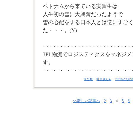
ベトナムから来ている実習生は
人生初の雪に大興奮だったようで
雪の心配をする日本人とは逆にすご
た・・・。(Y)
-・-・-・-・-・-・-・-・-・-・-・-・-
3PL物流でロジスティクスをマネジメ
す。
-・-・-・-・-・-・-・-・-・-・-・-・-
未分類
社員さんＡ
2020年12月18
<<新しい記事へ
2
3
4
5
6