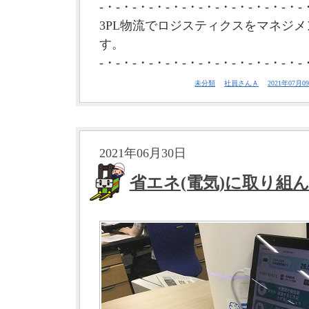
-・-・-・-・-・-・-・-・-・-・-・-・-
3PL物流でロジスティクスをマネジメ
す。
-・-・-・-・-・-・-・-・-・-・-・-・-
未分類
社員さんＡ
2021年07月09
2021年06月30日
省エネ(電気)に取り組