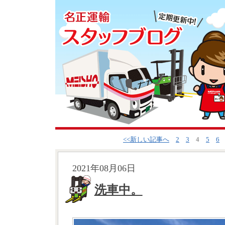
<<新しい記事へ
2
3
4
5
6
2021年08月06日
洗車中。