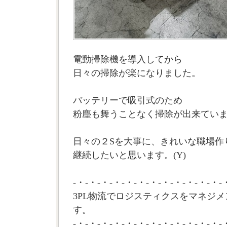
電動掃除機を導入してから
日々の掃除が楽になりました。
バッテリーで吸引式のため
粉塵も舞うことなく掃除が出来てい
日々の２Sを大事に、きれいな職場作
継続したいと思います。(Y)
-・-・-・-・-・-・-・-・-・-・-・-・-
3PL物流でロジスティクスをマネジメ
す。
-・-・-・-・-・-・-・-・-・-・-・-・-