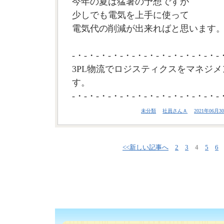
今年の夏は猛暑の予想ですが
少しでも電気を上手に使って
電気代の削減が出来ればと思います。(
-・-・-・-・-・-・-・-・-・-・-・-・-
3PL物流でロジスティクスをマネジメ
す。
-・-・-・-・-・-・-・-・-・-・-・-・-
未分類
社員さんＡ
2021年06月30
<<新しい記事へ
2
3
4
5
6