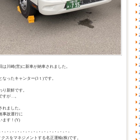
回は川崎(営)に新車が納車されました。
なったキャンター(3ｔ)です。
わり新鮮です。
ですが…。
されました。
無事故運行に
ます！(Y)
-・-・-・-・-・-・-・-・-・-・-・-・-・-
ィクスをマネジメントする名正運輸(株)です。