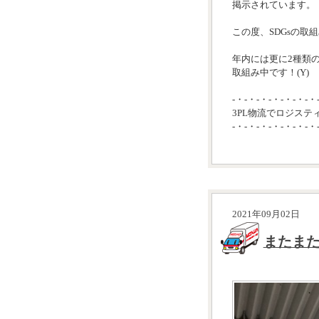
掲示されています。
この度、SDGsの取
年内には更に2種類
取組み中です！(Y)
-・-・-・-・-・-・-・
3PL物流でロジステ
-・-・-・-・-・-・-・
2021年09月02日
またま