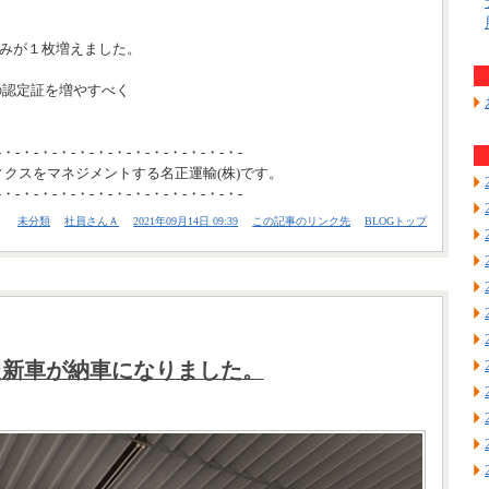
組みが１枚増えました。
の認定証を増やすべく
-・-・-・-・-・-・-・-・-・-・-・-・-・-
ィクスをマネジメントする名正運輸(株)です。
-・-・-・-・-・-・-・-・-・-・-・-・-・-
未分類
社員さんＡ
2021年09月14日 09:39
この記事のリンク先
BLOGトップ
た新車が納車になりました。