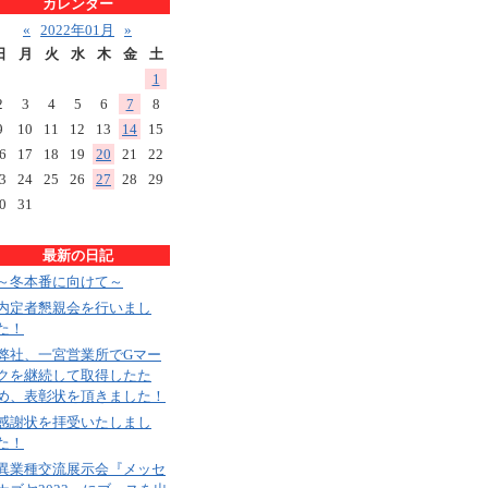
カレンダー
«
2022年01月
»
日
月
火
水
木
金
土
1
2
3
4
5
6
7
8
9
10
11
12
13
14
15
6
17
18
19
20
21
22
3
24
25
26
27
28
29
0
31
最新の日記
～冬本番に向けて～
内定者懇親会を行いまし
た！
弊社、一宮営業所でGマー
クを継続して取得したた
め、表彰状を頂きました！
感謝状を拝受いたしまし
た！
異業種交流展示会『メッセ