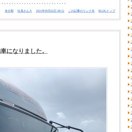
-・-・-・-・-・-・-・-・-・-・-・-・-・-
未分類
社員さんＡ
2021年09月02日 08:52
この記事のリンク先
BLOGトップ
納車になりました。