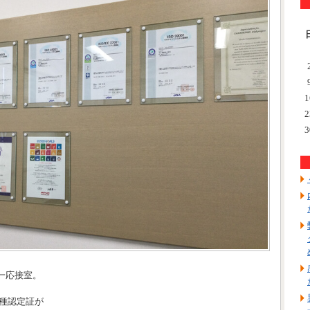
1
2
3
一応接室。
各種認定証が