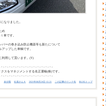
車になりました。
ため
4ｔ車です。
ンパーの巻き込み防止機器等も新たについて
ルアップした車輌です。
利用して貰います。(Y)
-・-・-・-・-・-・-・-・-・-・-・-・-・-
ィクスをマネジメントする名正運輸(株)です。
-・-・-・-・-・-・-・-・-・-・-・-・-・-
未分類
社員さんＡ
2021年08月24日 15:21
この記事のリンク先
BLOGトップ