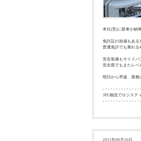
本社(営)に新車が納
免許証の加減もある
普通免許でも乗れる
安全装備もサイドバ
安全面でもまたレベ
明日から早速、業務に
-・-・-・-・-・-・-・
3PL物流でロジステ
-・-・-・-・-・-・-・
2021年08月20日