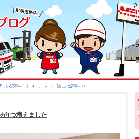
<新しい記事へ
3
4
5
6
7
過去の記事へ>>
が1つ増えました