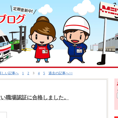
<新しい記事へ
1
2
3
4
5
過去の記事へ>>
すい職場認証に合格しました。