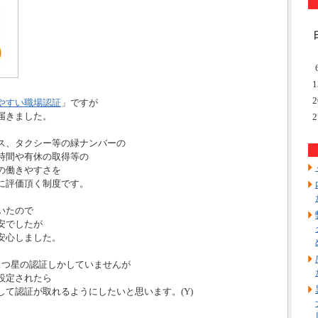
1
2
やすい職場認証
」ですが
届きました。
2
ス、タクシー等の緑ナンバーの
時間や有休の取得等の
の働きやすさを
に評価頂く制度です。
いたので
安でしたが
安心しました。
1つ星の認証しかしていませんが
設定されたら
して認証が取れるようにしたいと思います。(Y)