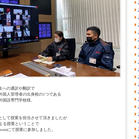
生への通訳や翻訳で
外国人管理者の出身校の1つである
外国語専門学校様。
として授業を担当させて頂きましたが
による授業ということで
がZoomにて授業に参加しました。