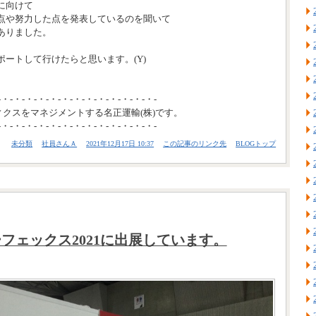
に向けて
点や努力した点を発表しているのを聞いて
ありました。
ートして行けたらと思います。(Y)
-・-・-・-・-・-・-・-・-・-・-・-・-・-
ィクスをマネジメントする名正運輸(株)です。
-・-・-・-・-・-・-・-・-・-・-・-・-・-
未分類
社員さんＡ
2021年12月17日 10:37
この記事のリンク先
BLOGトップ
フェックス2021に出展しています。