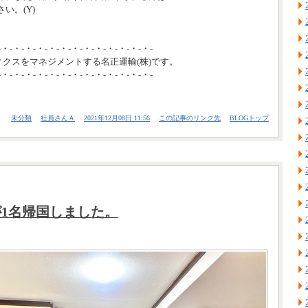
い。(Y)
-・-・-・-・-・-・-・-・-・-・-・-・-・-
ィクスをマネジメントする名正運輸(株)です。
-・-・-・-・-・-・-・-・-・-・-・-・-・-
未分類
社員さんＡ
2021年12月08日 11:56
この記事のリンク先
BLOGトップ
1名帰国しました。