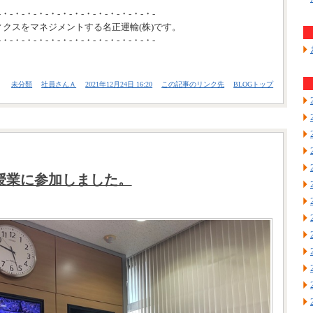
-・-・-・-・-・-・-・-・-・-・-・-・-・-
ィクスをマネジメントする名正運輸(株)です。
-・-・-・-・-・-・-・-・-・-・-・-・-・-
未分類
社員さんＡ
2021年12月24日 16:20
この記事のリンク先
BLOGトップ
G授業に参加しました。