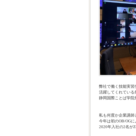
弊社で働く技能実習
活躍してくれている
静岡国際ことば学院
私も何度か企業講師
今年は初のOB/OG
2020年入社の2名