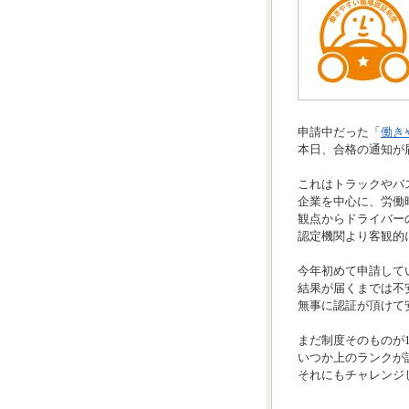
申請中だった「
働き
本日、合格の通知が
これはトラックやバ
企業を中心に、労働
観点からドライバー
認定機関より客観的
今年初めて申請して
結果が届くまでは不
無事に認証が頂けて
まだ制度そのものが
いつか上のランクが
それにもチャレンジ