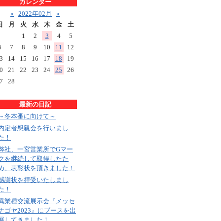
カレンダー
«
2022年02月
»
日
月
火
水
木
金
土
1
2
3
4
5
6
7
8
9
10
11
12
3
14
15
16
17
18
19
0
21
22
23
24
25
26
7
28
最新の日記
～冬本番に向けて～
内定者懇親会を行いまし
た！
弊社、一宮営業所でGマー
クを継続して取得したた
め、表彰状を頂きました！
感謝状を拝受いたしまし
た！
異業種交流展示会『メッセ
ナゴヤ2023』にブースを出
展してきました！