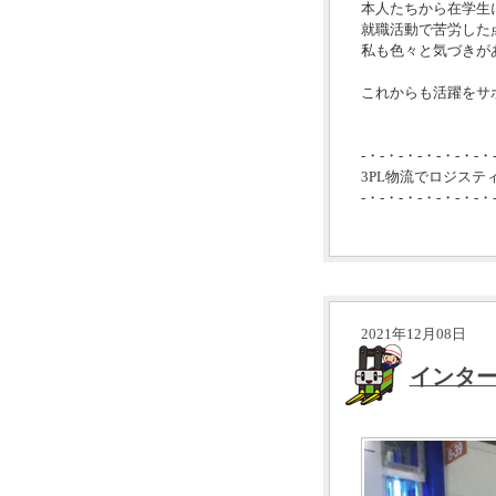
本人たちから在学生
就職活動で苦労した
私も色々と気づきが
これからも活躍をサポ
-・-・-・-・-・-・-・
3PL物流でロジステ
-・-・-・-・-・-・-・
2021年12月08日
インター