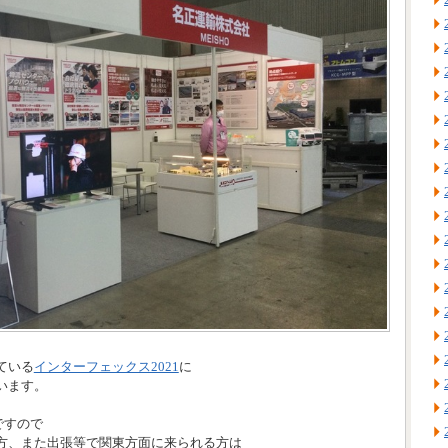
ている
インターフェックス2021
に
います。
ですので
方、また出張等で関東方面に来られる方は