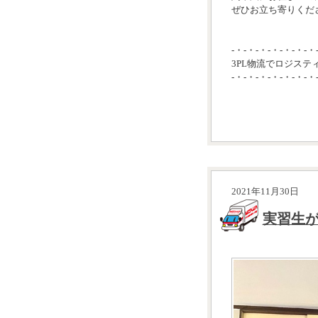
ぜひお立ち寄りくださ
-・-・-・-・-・-・-・
3PL物流でロジステ
-・-・-・-・-・-・-・
2021年11月30日
実習生が