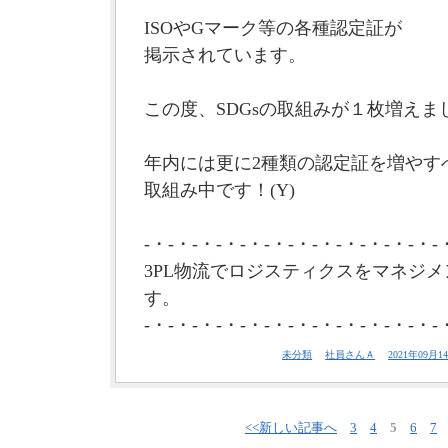
ISOやGマーク等の各種認定証が
掲示されています。
この度、SDGsの取組みが１枚増えま
年内には更に2種類の認定証を増やす
取組み中です！(Y)
-・-・-・-・-・-・-・-・-・-・-・-・-
3PL物流でロジスティクスをマネジメ
す。
-・-・-・-・-・-・-・-・-・-・-・-・-
未分類
社員さんＡ
2021年09月14
<<新しい記事へ
3
4
5
6
7