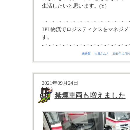
生活したいと思います。(Y)
-・-・-・-・-・-・-・-・-・-・-・-・-
3PL物流でロジスティクスをマネジメ
す。
-・-・-・-・-・-・-・-・-・-・-・-・-
未分類
社員さんＡ
2021年10月01
2021年09月24日
禁煙車両も増えました