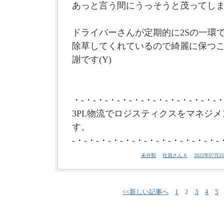
あっと言う間にうっそうと茂ってし
ドライバーさんが定期的に2Sの一環
除草してくれているので綺麗に保つ
謝です(Y)
・-・-・-・-・-・-・-・-・-・-・-・-・
3PL物流でロジスティクスをマネジメ
す。
-・-・-・-・-・-・-・-・-・-・-・-・-
未分類
社員さんＡ
2022年07月25
<<新しい記事へ
1
2
3
4
5