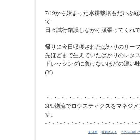
7/19から始まった水耕栽培もだいぶ
で
日々試行錯誤しながら頑張ってくれ
帰りに今日収穫されたばかりのリー
先ほどまで生えていたばかりのレタ
ドレッシングに負けないほどの濃い
(Y)
・-・-・-・-・-・-・-・-・-・-・-・-・
3PL物流でロジスティクスをマネジメ
す。
-・-・-・-・-・-・-・-・-・-・-・-・-
未分類
社員さんＡ
2022年08月22