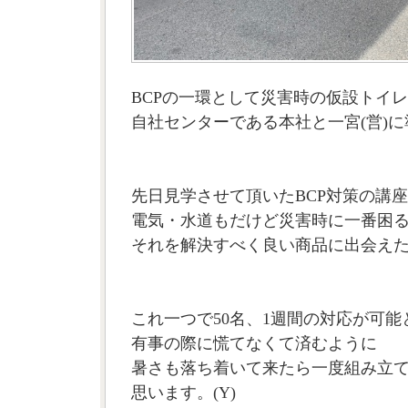
BCPの一環として災害時の仮設トイ
自社センターである本社と一宮(営)
先日見学させて頂いたBCP対策の講
電気・水道もだけど災害時に一番困
それを解決すべく良い商品に出会え
これ一つで50名、1週間の対応が可能
有事の際に慌てなくて済むように
暑さも落ち着いて来たら一度組み立
思います。(Y)