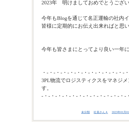
2023年 明けましておめでとうござ
今年もBlogを通じて名正運輸の社内
皆様に定期的にお伝え出来ればと思
今年も皆さまにとってより良い一年に
・-・-・-・-・-・-・-・-・-・-・-・-・
3PL物流でロジスティクスをマネジメ
す。
-・-・-・-・-・-・-・-・-・-・-・-・-
未分類
社員さんＡ
2023年01月01