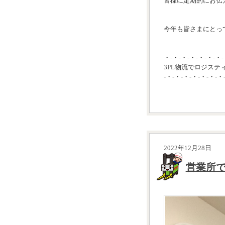
皆様に定期的にお伝
今年も皆さまにとっ
・-・-・-・-・-・-・-
3PL物流でロジステ
-・-・-・-・-・-・-・
2022年12月28日
営業所