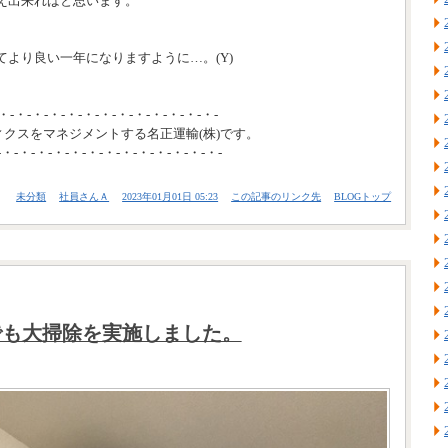
え出来ればと思います。
てより良い一年になりますように…。(Y)
・-・-・-・-・-・-・-・-・-・-・-・-・-
ィクスをマネジメントする名正運輸(株)です。
-・-・-・-・-・-・-・-・-・-・-・-・-・-
未分類
社員さんＡ
2023年01月01日 05:23
この記事のリンク先
BLOGトップ
でも大掃除を実施しました。