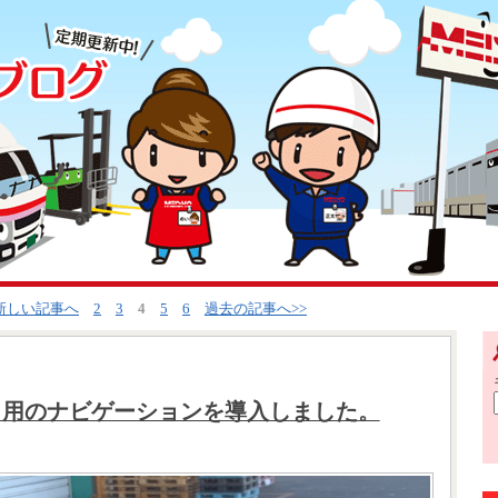
<新しい記事へ
2
3
4
5
6
過去の記事へ>>
ク用のナビゲーションを導入しました。