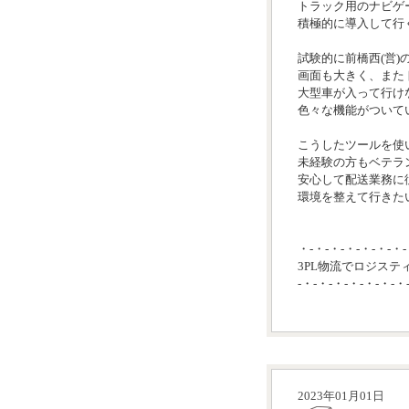
トラック用のナビゲ
積極的に導入して行
試験的に前橋西(営)
画面も大きく、また
大型車が入って行け
色々な機能がついて
こうしたツールを使
未経験の方もベテラ
安心して配送業務に
環境を整えて行きたい
・-・-・-・-・-・-・-
3PL物流でロジステ
-・-・-・-・-・-・-・
2023年01月01日