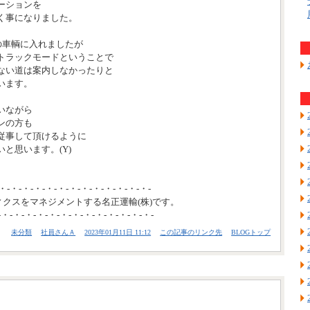
ーションを
く事になりました。
の車輌に入れましたが
トラックモードということで
ない道は案内しなかったりと
います。
いながら
ンの方も
従事して頂けるように
と思います。(Y)
・-・-・-・-・-・-・-・-・-・-・-・-・-
ィクスをマネジメントする名正運輸(株)です。
-・-・-・-・-・-・-・-・-・-・-・-・-・-
未分類
社員さんＡ
2023年01月11日 11:12
この記事のリンク先
BLOGトップ