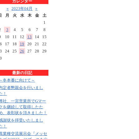
カレンダー
«
2023年04月
»
日
月
火
水
木
金
土
1
2
3
4
5
6
7
8
9
10
11
12
13
14
15
6
17
18
19
20
21
22
3
24
25
26
27
28
29
0
最新の日記
～冬本番に向けて～
内定者懇親会を行いまし
た！
弊社、一宮営業所でGマー
クを継続して取得したた
め、表彰状を頂きました！
感謝状を拝受いたしまし
た！
異業種交流展示会『メッセ