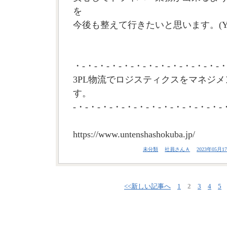
を
今後も整えて行きたいと思います。(Y
・-・-・-・-・-・-・-・-・-・-・-・-・
3PL物流でロジスティクスをマネジメ
す。
-・-・-・-・-・-・-・-・-・-・-・-・-
https://www.untenshashokuba.jp/
未分類
社員さんＡ
2023年05月17
<<新しい記事へ
1
2
3
4
5