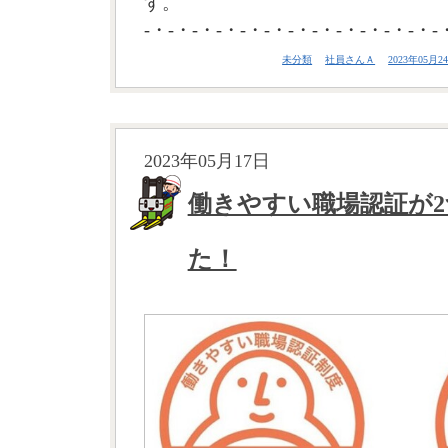
す。
-・-・-・-・-・-・-・-・-・-・-・-・-
未分類
社員さんＡ
2023年05月24
2023年05月17日
働きやすい職場認証が
た！