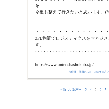
を
今後も整えて行きたいと思います。(Y
・-・-・-・-・-・-・-・-・-・-・-・-・
3PL物流でロジスティクスをマネジメ
す。
-・-・-・-・-・-・-・-・-・-・-・-・-
https://www.untenshashokuba.jp/
未分類
社員さんＡ
2023年05月17
<<新しい記事へ
3
4
5
6
7