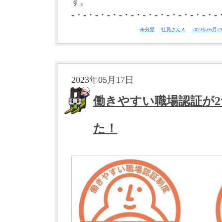
す。
-・-・-・-・-・-・-・-・-・-・-・-・-
未分類
社員さんＡ
2023年05月24
2023年05月17日
働きやすい職場認証が
た！