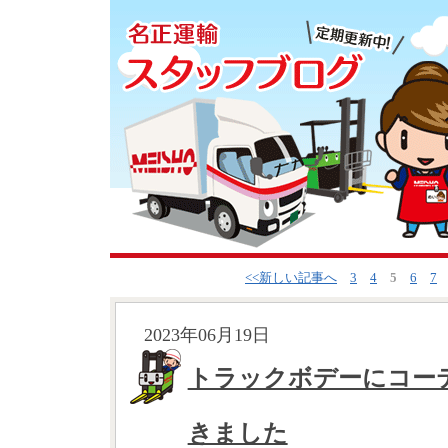
<<新しい記事へ
3
4
5
6
7
2023年06月19日
トラックボデーにコー
きました