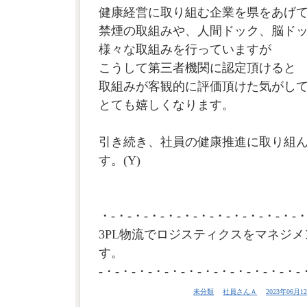
健康経営に取り組む企業を県をあげて
禁煙の取組みや、人間ドック、脳ド
様々な取組みを行っていますが
こうして第三者機関に認定頂けると
取組みが客観的に評価頂けた気がし
とても嬉しくなります。
引き続き、社員の健康推進に取り組
す。(Y)
・-・-・-・-・-・-・-・-・-・-・-・-・
3PL物流でロジスティクスをマネジメ
す。
-・-・-・-・-・-・-・-・-・-・-・-・-
未分類
社員さんＡ
2023年06月12