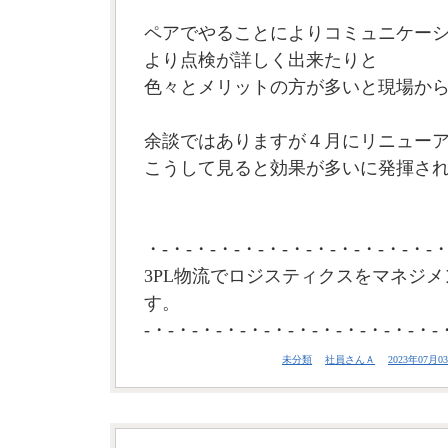
ペアでやることによりコミュニケー
より点検が詳しく出来たりと
色々とメリットの方が多いと現場か
余談ではありますが４月にリニュー
こうして見ると効果が多いに発揮され
・-・-・-・-・-・-・-・-・-・-・-・-・
3PL物流でロジスティクスをマネジメ
す。
-・-・-・-・-・-・-・-・-・-・-・-・-
未分類
社員さんＡ
2023年07月03