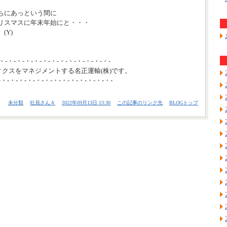
ちにあっという間に
リスマスに年末年始にと・・・
(Y)
・-・-・-・-・-・-・-・-・-・-・-・-・-
ィクスをマネジメントする名正運輸(株)です。
-・-・-・-・-・-・-・-・-・-・-・-・-・-
未分類
社員さんＡ
2022年09月13日 13:30
この記事のリンク先
BLOGトップ