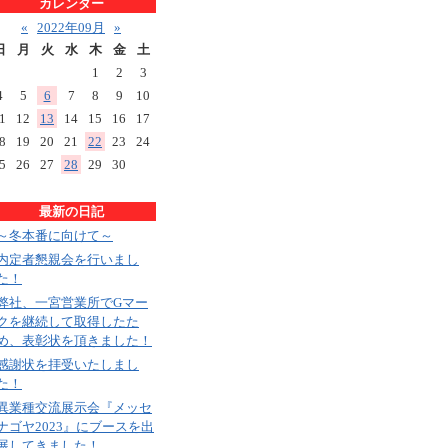
カレンダー
«
2022年09月
»
日
月
火
水
木
金
土
1
2
3
4
5
6
7
8
9
10
1
12
13
14
15
16
17
8
19
20
21
22
23
24
5
26
27
28
29
30
最新の日記
～冬本番に向けて～
内定者懇親会を行いまし
た！
弊社、一宮営業所でGマー
クを継続して取得したた
め、表彰状を頂きました！
感謝状を拝受いたしまし
た！
異業種交流展示会『メッセ
ナゴヤ2023』にブースを出
展してきました！