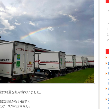
1
1
2
空に綺麗な虹が出ていました。
去に記憶がない位早く
たが、9月の折り返し。