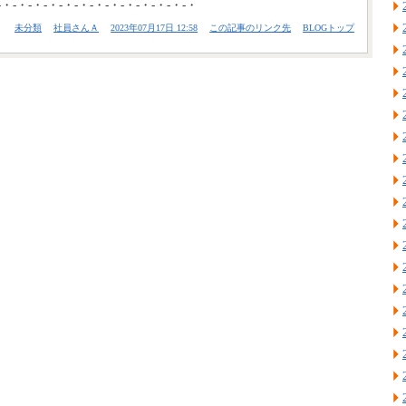
-・-・-・-・-・-・-・-・-・-・-・-・-・
未分類
社員さんＡ
2023年07月17日 12:58
この記事のリンク先
BLOGトップ