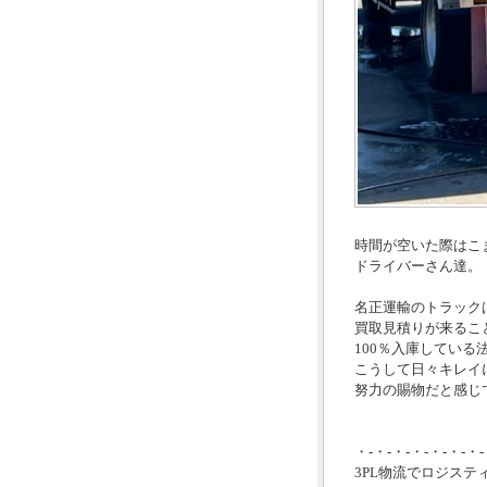
時間が空いた際はこ
ドライバーさん達。
名正運輸のトラック
買取見積りが来るこ
100％入庫してい
こうして日々キレイ
努力の賜物だと感じて
・-・-・-・-・-・-・-
3PL物流でロジステ