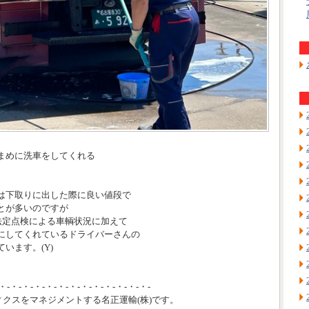
まめに洗車をしてくれる
は下取りに出した際に良い値段で
とが多いのですが
る法定点検による車輌状況に加えて
にしてくれているドライバーさんの
います。(Y)
・-・-・-・-・-・-・-・-・-・-・-・-・-
ィクスをマネジメントする名正運輸(株)です。