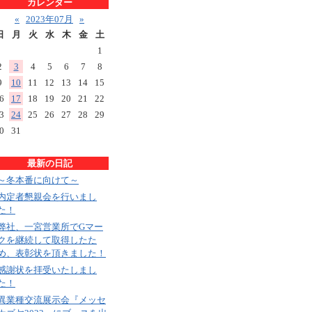
カレンダー
«
2023年07月
»
日
月
火
水
木
金
土
1
2
3
4
5
6
7
8
9
10
11
12
13
14
15
6
17
18
19
20
21
22
3
24
25
26
27
28
29
0
31
最新の日記
～冬本番に向けて～
内定者懇親会を行いまし
た！
弊社、一宮営業所でGマー
クを継続して取得したた
め、表彰状を頂きました！
感謝状を拝受いたしまし
た！
異業種交流展示会『メッセ