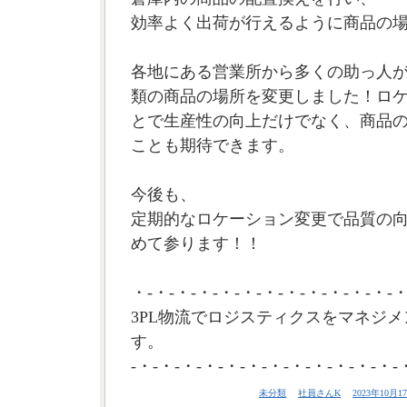
効率よく出荷が行えるように商品の
各地にある営業所から多くの助っ人が集
類の商品の場所を変更しました！ロ
とで生産性の向上だけでなく、商品
ことも期待できます。
今後も、
定期的なロケーション変更で品質の
めて参ります！！
・-・-・-・-・-・-・-・-・-・-・-・-・
3PL物流でロジスティクスをマネジメ
す。
-・-・-・-・-・-・-・-・-・-・-・-・-
未分類
社員さんK
2023年10月17