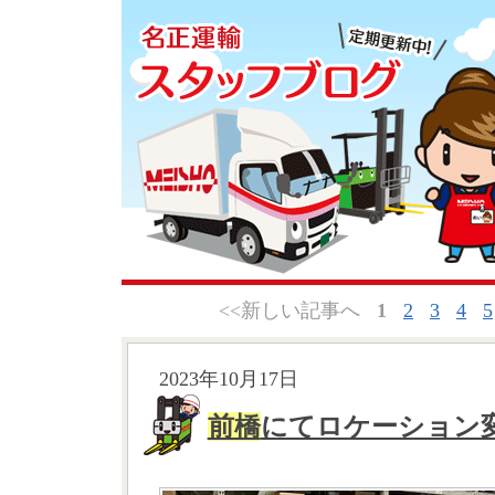
<<新しい記事へ
1
2
3
4
5
2023年10月17日
前橋
にてロケーション