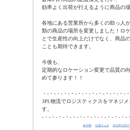
効率よく出荷が行えるように商品の
各地にある営業所から多くの助っ人が集
類の商品の場所を変更しました！ロ
とで生産性の向上だけでなく、商品
ことも期待できます。
今後も、
定期的なロケーション変更で品質の
めて参ります！！
・-・-・-・-・-・-・-・-・-・-・-・-・
3PL物流でロジスティクスをマネジメ
す。
-・-・-・-・-・-・-・-・-・-・-・-・-
未分類
社員さんK
2023年10月17