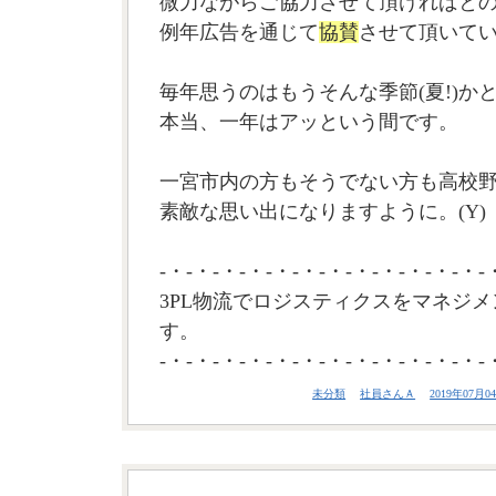
微力ながらご協力させて頂ければと
例年広告を通じて
協賛
させて頂いて
毎年思うのはもうそんな季節(夏!)か
本当、一年はアッという間です。
一宮市内の方もそうでない方も高校
素敵な思い出になりますように。(Y)
-・-・-・-・-・-・-・-・-・-・-・-・-
3PL物流でロジスティクスをマネジメ
す。
-・-・-・-・-・-・-・-・-・-・-・-・-
未分類
社員さんＡ
2019年07月04