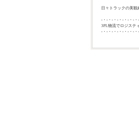
日々トラックの美観維
-・-・-・-・-・-・-・
3PL物流でロジステ
-・-・-・-・-・-・-・