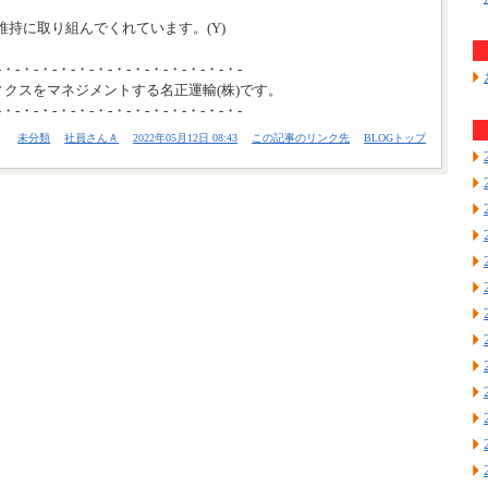
持に取り組んでくれています。(Y)
-・-・-・-・-・-・-・-・-・-・-・-・-・-
ィクスをマネジメントする名正運輸(株)です。
-・-・-・-・-・-・-・-・-・-・-・-・-・-
未分類
社員さんＡ
2022年05月12日 08:43
この記事のリンク先
BLOGトップ