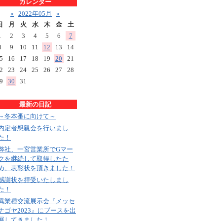
カレンダー
«
2022年05月
»
日
月
火
水
木
金
土
1
2
3
4
5
6
7
8
9
10
11
12
13
14
5
16
17
18
19
20
21
2
23
24
25
26
27
28
9
30
31
最新の日記
～冬本番に向けて～
内定者懇親会を行いまし
た！
弊社、一宮営業所でGマー
クを継続して取得したた
め、表彰状を頂きました！
感謝状を拝受いたしまし
た！
異業種交流展示会『メッセ
ナゴヤ2023』にブースを出
展してきました！