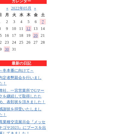
カレンダー
«
2022年05月
»
日
月
火
水
木
金
土
1
2
3
4
5
6
7
8
9
10
11
12
13
14
5
16
17
18
19
20
21
2
23
24
25
26
27
28
9
30
31
最新の日記
～冬本番に向けて～
内定者懇親会を行いまし
た！
弊社、一宮営業所でGマー
クを継続して取得したた
め、表彰状を頂きました！
感謝状を拝受いたしまし
た！
異業種交流展示会『メッセ
ナゴヤ2023』にブースを出
展してきました！