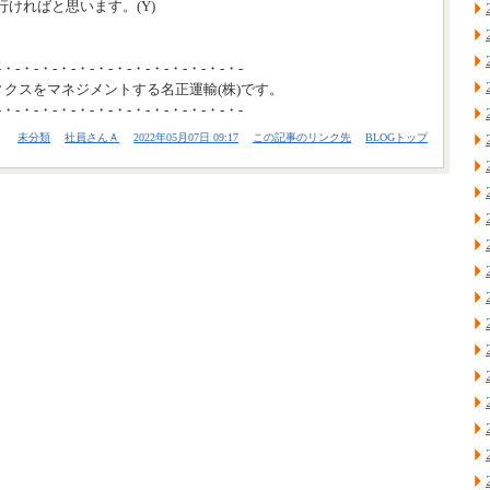
ければと思います。(Y)
-・-・-・-・-・-・-・-・-・-・-・-・-・-
ィクスをマネジメントする名正運輸(株)です。
-・-・-・-・-・-・-・-・-・-・-・-・-・-
未分類
社員さんＡ
2022年05月07日 09:17
この記事のリンク先
BLOGトップ