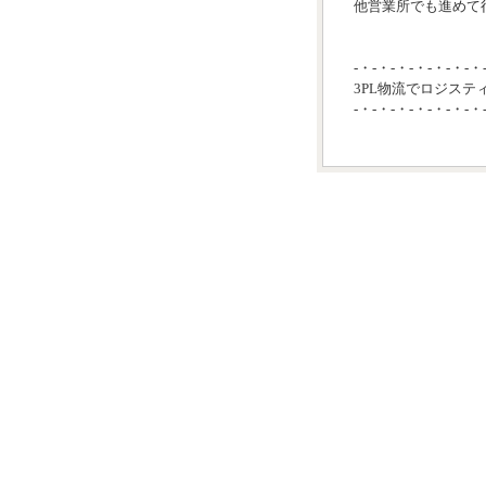
他営業所でも進めて行
-・-・-・-・-・-・-・
3PL物流でロジステ
-・-・-・-・-・-・-・