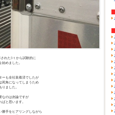
車された3ｔから試験的に
を始めました。
ターも全社装着済でしたが
は死角になってしまうため
ありました。
要なのは勿論ですが
ればと思います。
い勝手をヒアリングしながら