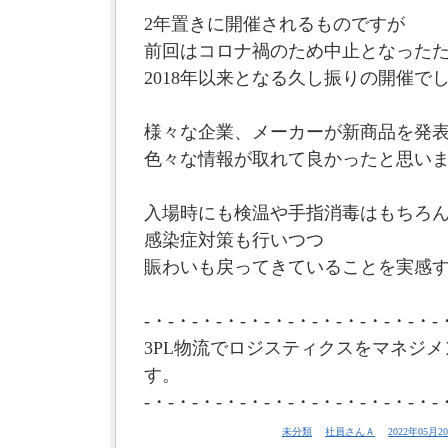
2年置きに開催されるものですが
前回はコロナ禍のため中止となった
2018年以来となる久し振りの開催で
様々な企業、メーカーが新商品を発
色々な情報が取れて良かったと思い
入場時にも検温や手指消毒はもちろ
感染症対策も行いつつ
賑わいも戻ってきていることを実感す
-・-・-・-・-・-・-・-・-・-・-・-・-
3PL物流でロジスティクスをマネジメ
す。
-・-・-・-・-・-・-・-・-・-・-・-・-
未分類
社員さんＡ
2022年05月20