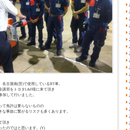
名古屋南(営)で使用しているBT車。
全講習をトヨタL&F様に来て頂き
が参加して行いました。
って免許は要らないものの
きな事故に繋がるリスクも多くあります。
て頂き
たのではと思います。(Y)