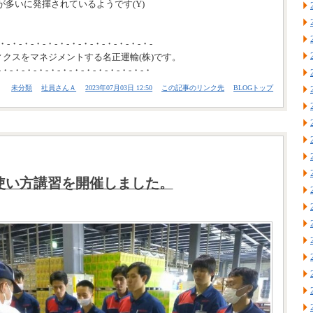
多いに発揮されているようです(Y)
・-・-・-・-・-・-・-・-・-・-・-・-・-
ィクスをマネジメントする名正運輸(株)です。
-・-・-・-・-・-・-・-・-・-・-・-・-・
未分類
社員さんＡ
2023年07月03日 12:50
この記事のリンク先
BLOGトップ
使い方講習を開催しました。