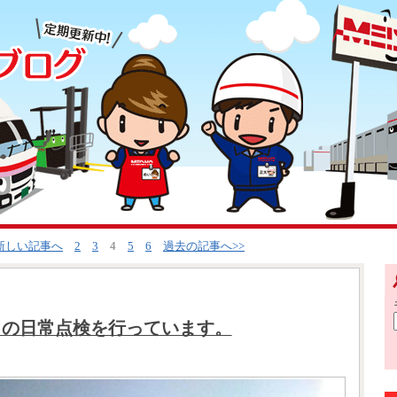
<新しい記事へ
2
3
4
5
6
過去の記事へ>>
クの日常点検を行っています。