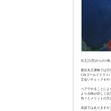
住之江(営)からの1枚
最近名正運輸では日常
GD(ゴールドドライ
立会いチェックを行
ペアでやることによ
より点検が詳しく出
色々とメリットの方
余談ではありますが