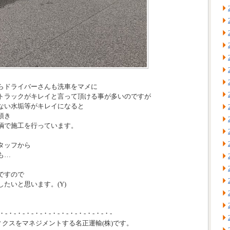
らドライバーさんも洗車をマメに
トラックがキレイと言って頂ける事が多いのですが
ない水垢等がキレイになると
頂き
輌で施工を行っています。
タッフから
も…
ですので
たいと思います。(Y)
・-・-・-・-・-・-・-・-・-・-・-・-・-
ィクスをマネジメントする名正運輸(株)です。