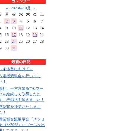
カレンダー
«
2023年10月
»
日
月
火
水
木
金
土
1
2
3
4
5
6
7
8
9
10
11
12
13
14
5
16
17
18
19
20
21
2
23
24
25
26
27
28
9
30
31
最新の日記
～冬本番に向けて～
内定者懇親会を行いまし
た！
弊社、一宮営業所でGマー
クを継続して取得したた
め、表彰状を頂きました！
感謝状を拝受いたしまし
た！
異業種交流展示会『メッセ
ナゴヤ2023』にブースを出
展してきました！