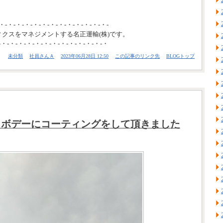
・-・-・-・-・-・-・-・-・-・-・-・-・-
ィクスをマネジメントする名正運輸(株)です。
-・-・-・-・-・-・-・-・-・-・-・-・-・
未分類
社員さんＡ
2023年06月28日 12:50
この記事のリンク先
BLOGトップ
クボデーにコーティングをして頂きました