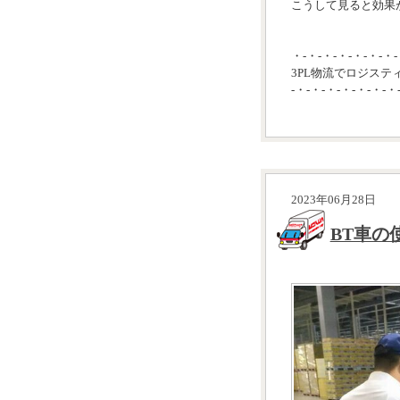
こうして見ると効果が
・-・-・-・-・-・-・-
3PL物流でロジステ
-・-・-・-・-・-・-・
2023年06月28日
BT車の